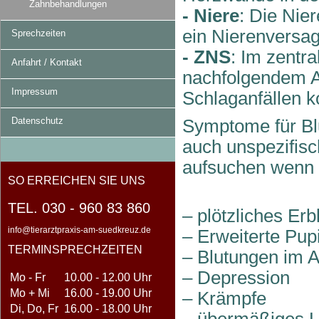
Zahnbehandlungen
- Niere
: Die Nie
ein Nierenversa
Sprechzeiten
- ZNS
: Im zentr
Anfahrt / Kontakt
nachfolgendem A
Impressum
Schlaganfällen 
Datenschutz
Symptome für Bl
auch unspezifisch
aufsuchen wenn 
SO ERREICHEN SIE UNS
TEL. 030 - 960 83 860
–
plötzliches Erb
info@tierarztpraxis-am-suedkreuz.de
–
Erweiterte Pupi
TERMINSPRECHZEITEN
–
Blutungen im 
–
Depression
Mo - Fr
10.00 - 12.00 Uhr
Mo + Mi
16.00 - 19.00 Uhr
–
Krämpfe
Di, Do, Fr
16.00 - 18.00 Uhr
–
übermäßiges L