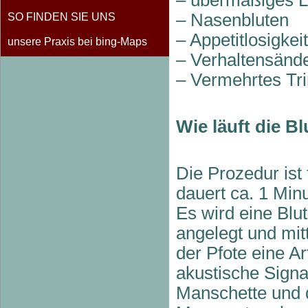
–
Nasenbluten
SO FINDEN SIE UNS
–
Appetitlosigkeit
unsere Praxis bei bing-Maps
–
Verhaltensänd
–
Vermehrtes Tr
Wie läuft die 
Die Prozedur ist
dauert ca. 1 Minu
Es wird eine Blu
angelegt und mit
der Pfote eine A
akustische Sign
Manschette und 