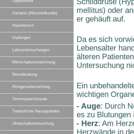
Schilddrüse (Hyp
Geburtshilfe
mellitus) oder a
Geriatrie (Altersheilkunde)
er gehäuft auf.
Hausbesuch
Da es sich vorw
Impfungen
Lebensalter hand
Laboruntersuchungen
älteren Patienten
Mikrochipkennzeichnung
Untersuchung nic
Reiseberatung
Ein unbehandelt
Röntgenuntersuchung
wichtigen Organe
Terminsprechstunde
- Auge
: Durch 
Tierärztliche Hausapotheke
es zu Blutungen 
- Herz
: Am Herz
Ultraschalluntersuchung
Herzwände in de